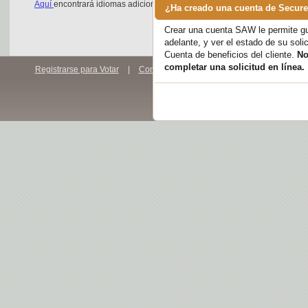
Aquí
encontrará idiomas adicionales.
Crear una cuenta SAW le permite gua
adelante, y ver el estado de su soli
Cuenta de beneficios del cliente.
No
completar una solicitud en línea.
Registrarse para Votar
|
Contáctenos
|
Reportar Fraudes de Asiste
Enc
Copyright 